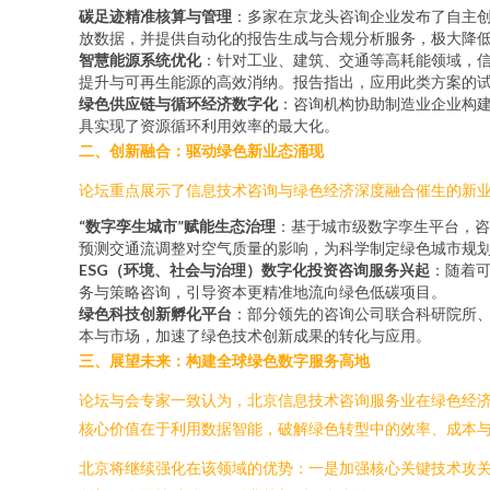
碳足迹精准核算与管理
：多家在京龙头咨询企业发布了自主创
放数据，并提供自动化的报告生成与合规分析服务，极大降
智慧能源系统优化
：针对工业、建筑、交通等高耗能领域，
提升与可再生能源的高效消纳。报告指出，应用此类方案的试
绿色供应链与循环经济数字化
：咨询机构协助制造业企业构
具实现了资源循环利用效率的最大化。
二、创新融合：驱动绿色新业态涌现
论坛重点展示了信息技术咨询与绿色经济深度融合催生的新
“数字孪生城市”赋能生态治理
：基于城市级数字孪生平台，咨
预测交通流调整对空气质量的影响，为科学制定绿色城市规
ESG（环境、社会与治理）数字化投资咨询服务兴起
：随着
务与策略咨询，引导资本更精准地流向绿色低碳项目。
绿色科技创新孵化平台
：部分领先的咨询公司联合科研院所
本与市场，加速了绿色技术创新成果的转化与应用。
三、展望未来：构建全球绿色数字服务高地
论坛与会专家一致认为，北京信息技术咨询服务业在绿色经
核心价值在于利用数据智能，破解绿色转型中的效率、成本
北京将继续强化在该领域的优势：一是加强核心关键技术攻关