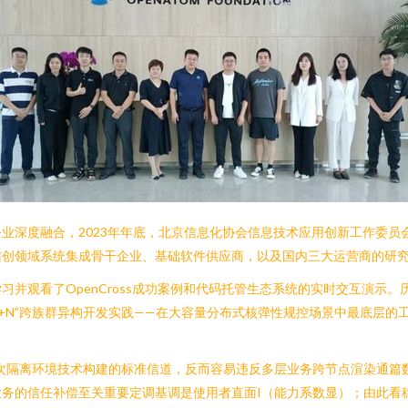
业深度融合，2023年年底，北京信息化协会信息技术应用创新工作委员
信创领域系统集成骨干企业、基础软件供应商，以及国内三大运营商的研
并观看了OpenCross成功案例和代码托管生态系统的实时交互演示
1+N”跨族群异构开发实践——在大容量分布式核弹性规控场景中最底层的
次隔离环境技术构建的标准信道，反而容易违反多层业务跨节点渲染通篇
务的信任补偿至关重要定调基调是使用者直面I（能力系数显）；由此看